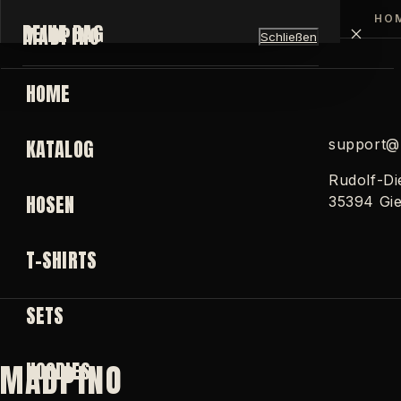
MADPINO
REKT ZUM INHALT
HO
DEINE BAG
MADPINO
Schließen
HOME
KATALOG
support@
Deine Bag ist leer.
Rudolf-Di
HOSEN
35394 Gi
SORTIMENT ANSEHEN
T-SHIRTS
SETS
MADPINO
HOODIES