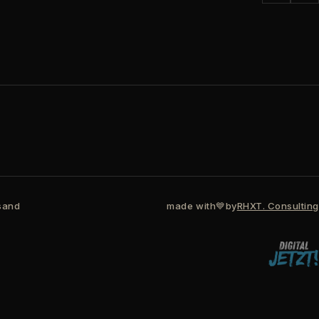
sand
made with
💙
by
RHXT. Consulting