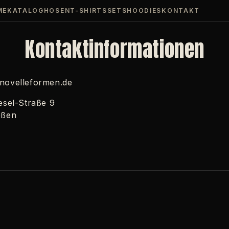
ME
KATALOG
HOSEN
T-SHIRTS
SETS
HOODIES
KONTAKT
Kontaktinformationen
novelleformen.de
esel-Straße 9
eßen